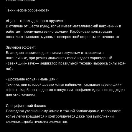
Технические особенности
«Цян — король длинного оружия»:
В отличие от шеста (гунь), копьё имеет металлический наконечник и
работает преимущественно уколами. Карбоновая конструкция
позволяет выполнять уколы с невероятной скоростью и точностью.
Звуковой эффект:
Благодаря шарикоподшипникам и звуковым отверстиям в
наконечнике, при резких движениях копьё издаёт характерный
«звенящий» звук — индикатор правильной техники выброса силы (фа-
ли) .
«Дрожание копья» (Чань Цян):
Техника, при которой древко копья вибрирует, создавая «звенящий»
эффект. Карбоновое древко с конусным профилем идеально подходит
для этой техники.
Специфический баланс:
Благодаря утолщённому комлю и точной балансировке, карбоновое
копьё легко вращается и контролируется даже при выполнении
сложных акробатических элементов.