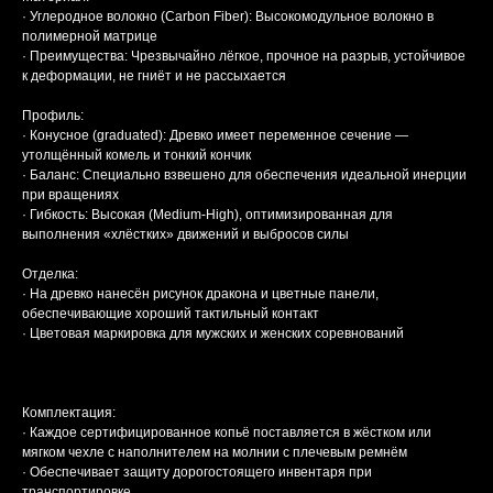
· Углеродное волокно (Carbon Fiber): Высокомодульное волокно в
полимерной матрице
· Преимущества: Чрезвычайно лёгкое, прочное на разрыв, устойчивое
к деформации, не гниёт и не рассыхается
Профиль:
· Конусное (graduated): Древко имеет переменное сечение —
утолщённый комель и тонкий кончик
· Баланс: Специально взвешено для обеспечения идеальной инерции
при вращениях
· Гибкость: Высокая (Medium-High), оптимизированная для
выполнения «хлёстких» движений и выбросов силы
Отделка:
· На древко нанесён рисунок дракона и цветные панели,
обеспечивающие хороший тактильный контакт
· Цветовая маркировка для мужских и женских соревнований
Комплектация:
· Каждое сертифицированное копьё поставляется в жёстком или
мягком чехле с наполнителем на молнии с плечевым ремнём
· Обеспечивает защиту дорогостоящего инвентаря при
транспортировке