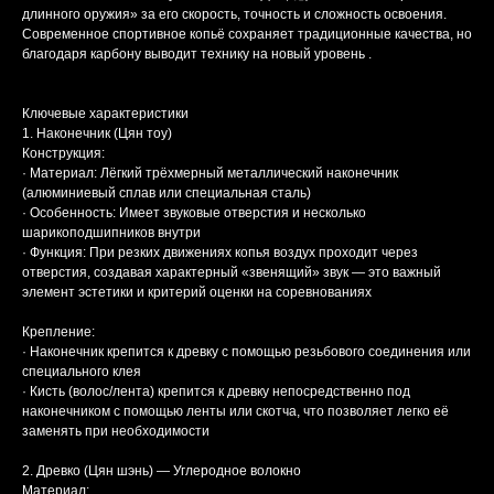
длинного оружия» за его скорость, точность и сложность освоения.
Современное спортивное копьё сохраняет традиционные качества, но
благодаря карбону выводит технику на новый уровень .
Ключевые характеристики
1. Наконечник (Цян тоу)
Конструкция:
· Материал: Лёгкий трёхмерный металлический наконечник
(алюминиевый сплав или специальная сталь)
· Особенность: Имеет звуковые отверстия и несколько
шарикоподшипников внутри
· Функция: При резких движениях копья воздух проходит через
отверстия, создавая характерный «звенящий» звук — это важный
элемент эстетики и критерий оценки на соревнованиях
Крепление:
· Наконечник крепится к древку с помощью резьбового соединения или
специального клея
· Кисть (волос/лента) крепится к древку непосредственно под
наконечником с помощью ленты или скотча, что позволяет легко её
заменять при необходимости
2. Древко (Цян шэнь) — Углеродное волокно
Материал: