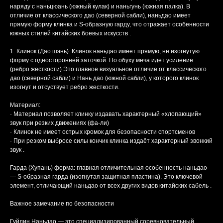
наряду с наньцюань (южный кулак) и наньгунь (южная палка). В
отличие от классического дао (северной сабли), наньдао имеет
прямую форму клинка и S-образную гарду, что отражает особенности
южных стилей китайских боевых искусств .
1. Клинок (Дао шэнь): Клинок наньдао имеет прямую, не изогнутую
форму с односторонней заточкой. По обуху меча идет усиление
(ребро жесткости) Это главное визуальное отличие от классического
дао (северной сабли) и Нань дао (южной сабли), у которого клинок
изогнут и отсуствует ребро жесткости.
Материал:
· Материал позволяет клинку издавать характерный «хлопающий»
звук при резких движениях (фа-ли)
· Клинок не имеет острых кромок для безопасности спортсменов
· При резком выбросе силы кончик клинка издаёт характерный звонкий
звук .
Гарда (Хупань) форма: главная отличительная особенность наньдао
— S-образная гарда (изогнутая защитная пластина). Это ключевой
элемент, отличающий наньдао от всех других видов китайских сабель .
Важное замечание по безопасности
Гуйдин Наньдао — это специализированный соревновательный