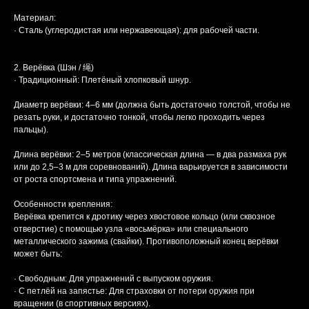
Материал:
· Сталь (углеродистая или нержавеющая): для рабочей части.
2. Верёвка (Шэн / 绳)
· Традиционный: Плетёный хлопковый шнур.
Диаметр верёвки: 4–6 мм (должна быть достаточно толстой, чтобы не
резать руки, и достаточно тонкой, чтобы легко проходить через
пальцы).
Длина верёвки: 2–5 метров (классическая длина — в два размаха рук
или до 2,5–3 м для соревнований). Длина варьируется в зависимости
от роста спортсмена и типа упражнений.
Особенности крепления:
Верёвка крепится к дротику через хвостовое кольцо (или сквозное
отверстие) с помощью узла «восьмёрка» или специального
металлического зажима (свайки). Противоположный конец верёвки
может быть:
· Свободным: Для упражнений с выпуском оружия.
· С петлёй на запястье: Для страховки от потери оружия при
вращении (в спортивных версиях).