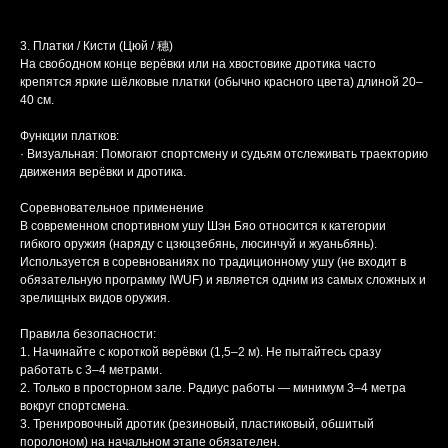
3. Платки / Кисти (Цюй / 穗)
На свободном конце верёвки или на хвостовике дротика часто
крепятся яркие шёлковые платки (обычно красного цвета) длиной 20–
40 см.
Функции платков:
· Визуальная: Помогают спортсмену и судьям отслеживать траекторию
движения верёвки и дротика.
Соревновательное применение
В современном спортивном ушу Шэн Бяо относится к категории
гибкого оружия (наряду с цзюцзебянь, люсинчуй и жуаньбянь).
Используется в соревнованиях по традиционному ушу (не входит в
обязательную программу IWUF) и является одним из самых сложных и
зрелищных видов оружия.
Правила безопасности:
1. Начинайте с короткой верёвки (1,5–2 м). Не пытайтесь сразу
работать с 3–4 метрами.
2. Только в просторном зале. Радиус работы — минимум 3–4 метра
вокруг спортсмена.
3. Тренировочный дротик (резиновый, пластиковый, обшитый
поролоном) на начальном этапе обязателен.