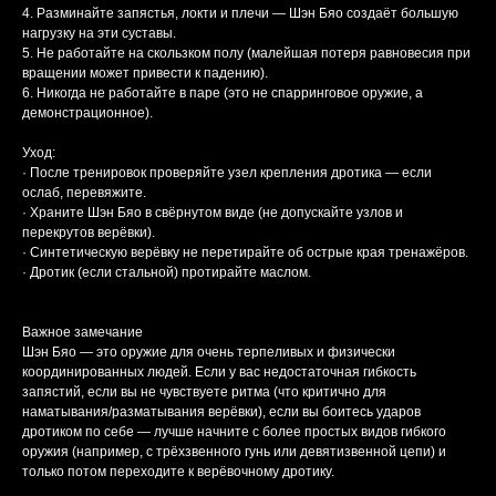
4. Разминайте запястья, локти и плечи — Шэн Бяо создаёт большую
нагрузку на эти суставы.
5. Не работайте на скользком полу (малейшая потеря равновесия при
вращении может привести к падению).
6. Никогда не работайте в паре (это не спарринговое оружие, а
демонстрационное).
Уход:
· После тренировок проверяйте узел крепления дротика — если
ослаб, перевяжите.
· Храните Шэн Бяо в свёрнутом виде (не допускайте узлов и
перекрутов верёвки).
· Синтетическую верёвку не перетирайте об острые края тренажёров.
· Дротик (если стальной) протирайте маслом.
Важное замечание
Шэн Бяо — это оружие для очень терпеливых и физически
координированных людей. Если у вас недостаточная гибкость
запястий, если вы не чувствуете ритма (что критично для
наматывания/разматывания верёвки), если вы боитесь ударов
дротиком по себе — лучше начните с более простых видов гибкого
оружия (например, с трёхзвенного гунь или девятизвенной цепи) и
только потом переходите к верёвочному дротику.