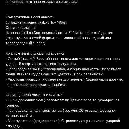
внезапностью и непредсказуемостью атаки.
Конструктивные особенности
1. Наконечник-дротик (Бяо Тоу / 镖头)
Форма и размеры:
Наконечник Шэн Бяо представляет собой металлический дротик
(стрелку) обтекаемой формы, напоминающий копьевидный или
торпедовидный снаряд.
Конструктивные элементы дротика:
· Остриё (остриё): Заострённая головка для колющих и проникающих
ударов. В спортивных версиях притуплена.
· Тело (средняя часть): Утолщённая, инерционная часть. Часто имеет
грани или насечку для лучшего удержания при перехватах.
· Хвостовик (кольцо или отверстие для верёвки): Задняя часть дротика,
через которое продевается верёвка.
Форма дротика может различаться:
· Цилиндроконическая (классическая): Прямое тело, конусообразная
головка.
· Торпедовидная (для спортивных бросков): Обтекаемая форма для
лучшего полёта.
· Многоугольная (традиционная): С гранями для увеличения ударной
площади.