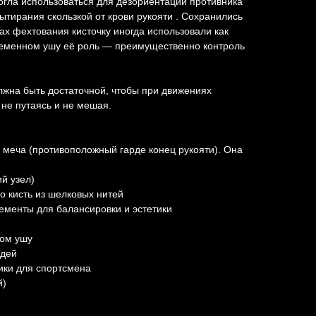
огла использоваться для дезориентации противника
ытирания скользкой от крови рукояти . Сохранились
ках фехтования кисточку иногда использовали как
временном ушу её роль — преимущественно контроль
лжна быть достаточной, чтобы при движениях
 не путаясь и не мешая.
 меча (противоположный гарде конец рукояти). Она
ий узел)
о кисть из шелковых нитей
ементы для балансировки и эстетики
ном ушу
удей
ики для спортсмена
й)