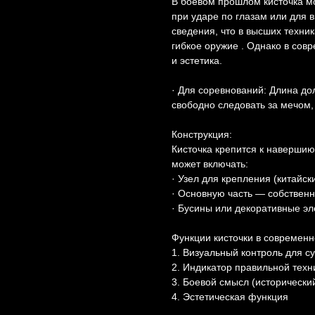
В боевом прошлом кисточка м
при ударе по глазам или для в
сведения, что в высших техни
гибкое оружие . Однако в со
и эстетика.
· Для соревнований: Длина до
свободно следовать за мечом,
Конструкция:
Кисточка крепится к навершию
может включать:
· Узел для крепления (китайск
· Основную часть — собственн
· Бусины или декоративные эл
Функции кисточки в современ
1. Визуальный контроль для с
2. Индикатор правильной техн
3. Боевой смысл (исторически
4. Эстетическая функция