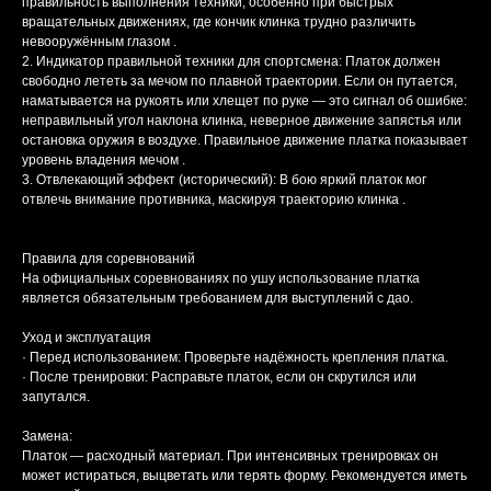
правильность выполнения техники, особенно при быстрых
вращательных движениях, где кончик клинка трудно различить
невооружённым глазом .
2. Индикатор правильной техники для спортсмена: Платок должен
свободно лететь за мечом по плавной траектории. Если он путается,
наматывается на рукоять или хлещет по руке — это сигнал об ошибке:
неправильный угол наклона клинка, неверное движение запястья или
остановка оружия в воздухе. Правильное движение платка показывает
уровень владения мечом .
3. Отвлекающий эффект (исторический): В бою яркий платок мог
отвлечь внимание противника, маскируя траекторию клинка .
Правила для соревнований
На официальных соревнованиях по ушу использование платка
является обязательным требованием для выступлений с дао.
Уход и эксплуатация
· Перед использованием: Проверьте надёжность крепления платка.
· После тренировки: Расправьте платок, если он скрутился или
запутался.
Замена:
Платок — расходный материал. При интенсивных тренировках он
может истираться, выцветать или терять форму. Рекомендуется иметь